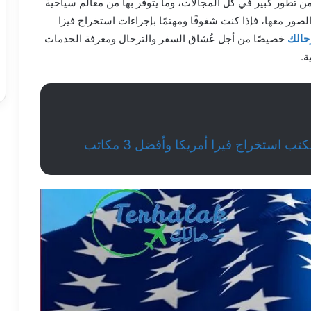
 من تطور كبير في كل المجالات، وما يتوفر بها من معالم سياحية
لصور معها، فإذا كنت شغوفًا ومهتمًا بإجراءات استخراج فيزا
حالك
خصيصًا من أجل عُشاق السفر والترحال ومعرفة الخدمات
ة.
ب استخراج فيزا أمريكا وأفضل 3 مكاتب