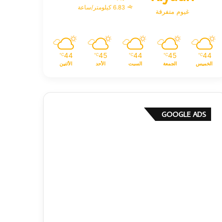
6.83 كيلومتر/ساعة
غيوم متفرقة
44
45
44
45
44
℃
℃
℃
℃
℃
الخميس
الجمعة
السبت
الأحد
الأثنين
GOOGLE ADS