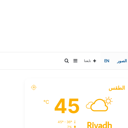
إضافة
بحث
 الصور
EN
تابعنا
عمود
عن
الطقس
جانبي
45
℃
Riyadh
45º - 36º
7%