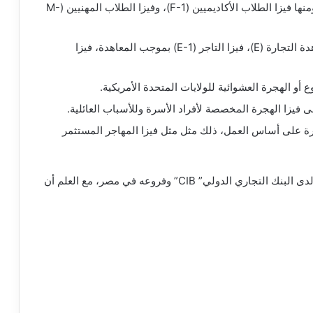
دفع 160 دولار أمريكي لفيزا الدراسة في أمريكا ومنها فيزا الطلاب الأكاديميين (F-1)، وفيزا الطلاب المهنيين (M-
تسديد 205 دولار أمريكي للحصول على فيزا معاهدة التجارة (E)، فيزا التاجر (E-1) بموجب المعاهدة، فيزا
زا الهجرة على أساس العمل، ذلك مثل مثل فيزا المهاجر المستثمر
يتم تسديد رسوم الفيزا لدى البنك التجاري الدولي” CIB” وفروعه في مصر، مع العلم أن