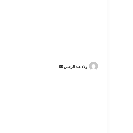
ولاء عبد الرحمن
أ
ر
س
ل
ب
ر
ي
د
ا
إ