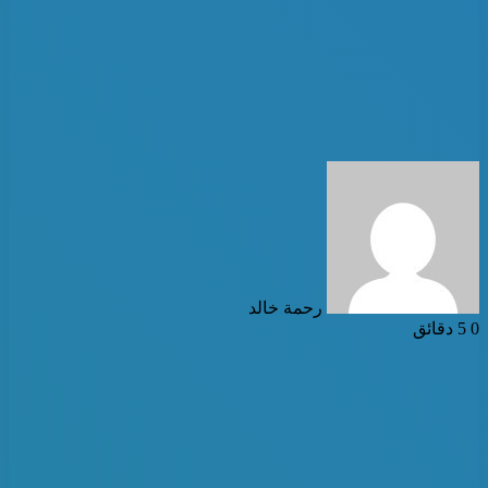
أرسل
بريدا
إلكترونيا
رحمة خالد
0
5 دقائق