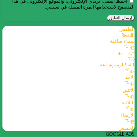
احفظ اسمي، بريدي الإلكتروني، والموقع الإلكتروني في هذا
المتصفح لاستخدامها المرة المقبلة في تعليقي.
الطقس
Riyadh
سماء صافية
℃
43
43º - 37º
7%
4.1 كيلومتر/ساعة
℃
43
الأحد
℃
44
الأثنين
℃
43
الثلاثاء
℃
45
الأربعاء
℃
45
الخميس
GOOGLE ADS