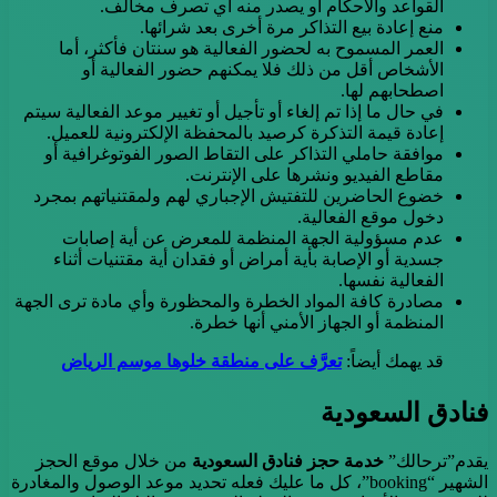
القواعد والأحكام أو يصدر منه أي تصرف مخالف.
منع إعادة بيع التذاكر مرة أخرى بعد شرائها.
العمر المسموح به لحضور الفعالية هو سنتان فأكثر، أما
الأشخاص أقل من ذلك فلا يمكنهم حضور الفعالية أو
اصطحابهم لها.
في حال ما إذا تم إلغاء أو تأجيل أو تغيير موعد الفعالية سيتم
إعادة قيمة التذكرة كرصيد بالمحفظة الإلكترونية للعميل.
موافقة حاملي التذاكر على التقاط الصور الفوتوغرافية أو
مقاطع الفيديو ونشرها على الإنترنت.
خضوع الحاضرين للتفتيش الإجباري لهم ولمقتنياتهم بمجرد
دخول موقع الفعالية.
عدم مسؤولية الجهة المنظمة للمعرض عن أية إصابات
جسدية أو الإصابة بأية أمراض أو فقدان أية مقتنيات أثناء
الفعالية نفسها.
مصادرة كافة المواد الخطرة والمحظورة وأي مادة ترى الجهة
المنظمة أو الجهاز الأمني أنها خطرة.
قد يهمك أيضاً:
تعرَّف على منطقة خلوها موسم الرياض
فنادق السعودية
يقدم”ترحالك”
خدمة حجز فنادق السعودية
من خلال موقع الحجز
الشهير “booking”، كل ما عليك فعله تحديد موعد الوصول والمغادرة