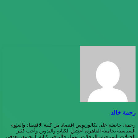
رحمة خالد
رحمة، حاصلة على بكالوريوس اقتصاد من كلية الاقتصاد والعلوم
السياسية بجامعة القاهرة، أعشق الكتابة والتدوين وأحب كثيراً
الجولات السياحية والرحلات. أعمل حالياً في كتابة المحتوى وهدفي