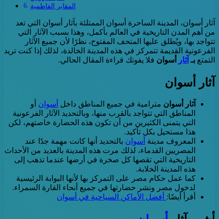
المقابر الفاطمية
آثار أسوان، المدينة الساحرة أسوان الممتلئة بآثار أسوان التي تعد
من أهم المدن التاريخية في العالم بأكمل، وهذا بسبب الآثار التي
تتواجد بها، ويُطلق عليها المتحف المفتوح، نظرًا لأن جميع الآثار
الفرعونية القديمة تتمركز في هذه المدينة الخالدة، لذلك إذا كنت تريد
التمتع
بـ
آثار
أسوان
فلا يفوتك قراءة المقال الحالي.
آثار أسوان
آثار أسوان
مترامية في جميع المناطق داخل
أسوان
أو
المناطق التي تتواجد بالقرب منها، وبالتحديد الآثار الفرعونية
التي يتمنى الكثيرين من أن تكون هذه الحضارة خاصتهم، لكن
هذا مستحيل بكل تأكيد.
المعروف مدينة
أسوان
بالتحديد أنها كانت مهمة جدًا عند
المصريين القدماء، لذلك مرت هذه المدينة بالعديد من الأحداث
التاريخية التي تقصها كل صخرة في أرضها عندما تذهب إلى
هذه المدينة الخلابة.
كما عمل حكام مصر على التمركز بها لأنها البوابة الرئيسية
لدخول مصر ونشر حضارتها في جميع أنحاء القارة السمراء.
أقرأ أيضًا:
أفضل الأماكن السياحية في أسوان
أشهر آثار
أسوان