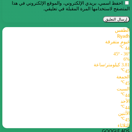
احفظ اسمي، بريدي الإلكتروني، والموقع الإلكتروني في هذا
المتصفح لاستخدامها المرة المقبلة في تعليقي.
الطقس
Riyadh
غيوم متفرقة
℃
44
45º - 36º
6%
3.81 كيلومتر/ساعة
℃
45
الجمعة
℃
45
السبت
℃
44
الأحد
℃
44
الأثنين
℃
45
الثلاثاء
GOOGLE ADS