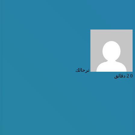
أرسل
بريدا
إلكترونيا
ترحالك
0
2 دقائق