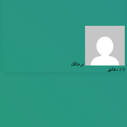
أرسل
بريدا
إلكترونيا
ترحالك
0
2 دقائق