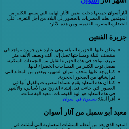
آثار أسوان
جميعها دخلت ضمن الآثار الهامة التي يسعها الكثير من
المهتمين بعلم المصريات بالحضور إلى البلاد من أجل التعرف على
الحضارة المصرية القديمة، ومن هذه الآثار:
جزيرة الفنتين
يطلق عليها بالجزيرة النبيلة، وهي عبارة عن جزيرة تتواجد في
منتصف النيلة ومساحتها تصل إلى ألف ونصف الألف متر
مربع، تتواجد في هذه الجزيرة القليل من التجمعات السكنية،
بفضل توجد الكثير من المساحات الخضراء لديها.
كما يوجد عليها متحف أسوان الشهير، وبعض من المعابد التي
تم إنشائها من الصخور الحجرية.
كما أن هذه المعابد يقوم علماء المصريات بالقول أنها في
العصور التي جاءت قبل إنشاء التاريخ من الأساس، والأشهر
في هذه المعابد هو آلهة الفيضانات، معبد آلهة ساتت.
أقرأ أيضًا:
بنسيون في أسوان
معبد أبو سمبل من آثار أسوان
المعبد الذي يعد من أعظم المنشآت المعمارية التي أنشئت في