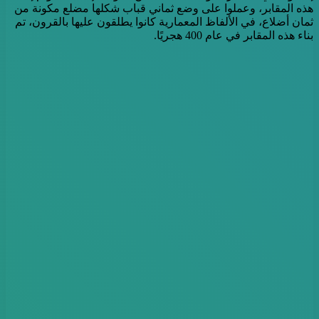
هذه المقابر، وعملوا على وضع ثماني قباب شكلها مضلع مكونة من
ثمان أضلاع، في الألفاظ المعمارية كانوا يطلقون عليها بالقرون، تم
بناء هذه المقابر في عام 400 هجريًا.