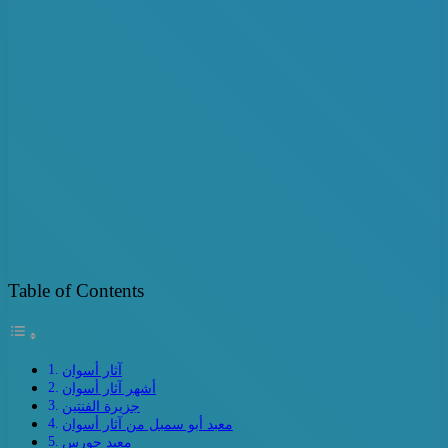
Table of Contents
آثار أسوان
أشهر آثار أسوان
جزيرة الفنتين
معبد أبو سمبل من آثار أسوان
معبد حورس