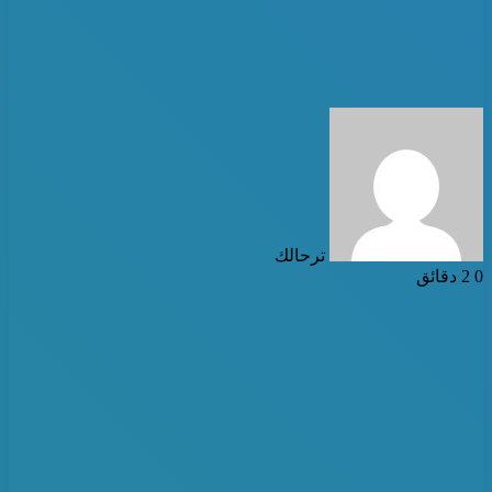
أرسل
بريدا
إلكترونيا
ترحالك
0
2 دقائق