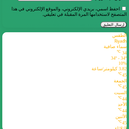
احفظ اسمي، بريدي الإلكتروني، والموقع الإلكتروني في هذا
المتصفح لاستخدامها المرة المقبلة في تعليقي.
الطقس
Riyadh
سماء صافية
℃
34
34º - 34º
10%
3.82 كيلومتر/ساعة
℃
45
الجمعة
℃
45
السبت
℃
44
الأحد
℃
44
الأثنين
℃
45
الثلاثاء