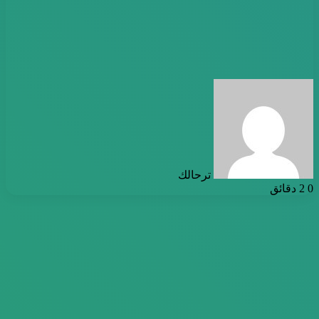
أرسل
بريدا
إلكترونيا
ترحالك
0
2 دقائق