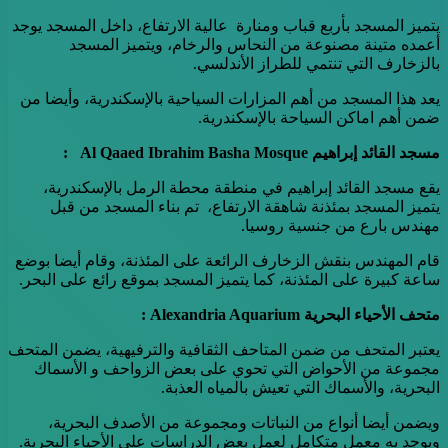
يتميز المسجد بأربع قباب ومنارة عالية الارتفاع، داخل المسجد يوجد
أعمده متينة مصنوعة من النحاس والرخام، ويتميز المسجد
بالزخارف التي تنتمي للطراز الأندلسي.
يعد هذا المسجد من أهم المزارات السياحية بالإسكندرية، وأيضا من
ضمن أهم اماكن السياحة بالإسكندرية.
مسجد القائد إبراهيم
Al Qaaed Ibrahim Basha Mosque
:
يقع مسجد القائد إبراهيم في منطقة محطة الرمل بالإسكندرية،
يتميز المسجد بمئذنة شاهقة الارتفاع، تم بناء المسجد من قبل
مهندس بارع من جنسية روسيا.
قام المهندس بنقش الزخارف الرائعة على المئذنة، وقام أيضا بوضع
ساعة كبيرة على المئذنة، كما يتميز المسجد بموقع رائع على البحر.
متحف الأحياء البحرية
Alexandria Aquarium
:
يعتبر المتحف من ضمن المتاحف الثقافية والترفيهية، يضمن المتحف
مجموعة من الأحواض التي تحوي على بعض الزواحف و الأسماك
البحرية، والأسماك التي تعيش بالمياه العذبة.
ويضمن أيضا أنواع من النباتات ومجموعة من الأصدف البحرية،
ويوجد به معمل متكامل لعمل بعض الدراسات على الأحياء البحرية.