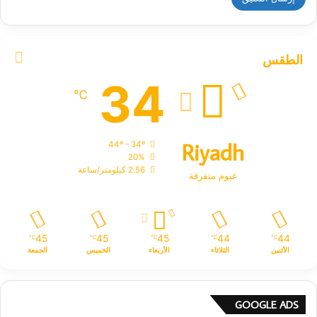
الطقس
34
℃
Riyadh
44º - 34º
20%
2.56 كيلومتر/ساعة
غيوم متفرقة
45
45
45
44
44
℃
℃
℃
℃
℃
الأثنين
الثلاثاء
الأربعاء
الخميس
الجمعة
GOOGLE ADS