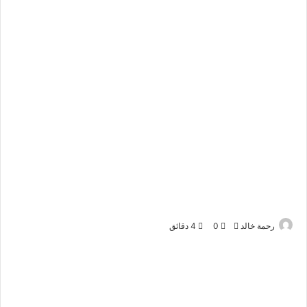
أرسل
رحمة خالد
0
4 دقائق
بريدا
إلكترونيا