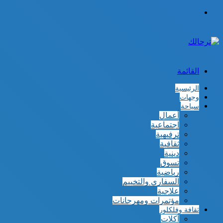
الوضع
المظلم
القائمة
الرئيسية
وجهات
سياحة
أعمال
اجتماعية
ترفيهية
ثقافية
دينية
تسوق
رياضية
السفاري والتخييم
علاجية
مؤتمرات ومهرجانات
ثقافة وفلكلور
أكلات