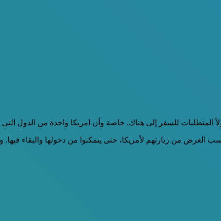
ً المتطلبات للسفر إلى هناك. خاصة وأن امريكا واحدة من الدول التي تح
 الغرض من زيارتهم لأمريكا، حتى يتمكنوا من دخولها والبقاء فيها. وفيما