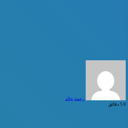
أرسل
بريدا
إلكترونيا
رحمة خالد
0
5 دقائق