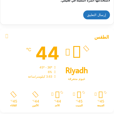
لاستخدامها المرة المقبلة في تعليقي.
الطقس
44
℃
Riyadh
45º - 36º
6%
3.63 كيلومتر/ساعة
غيوم متفرقة
45
44
44
45
45
℃
℃
℃
℃
℃
الجمعة
السبت
الأحد
الأثنين
الثلاثاء