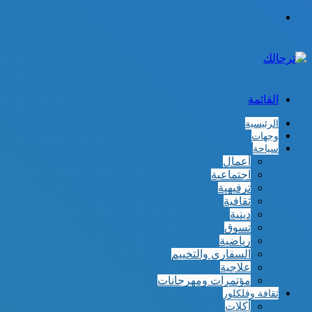
الوضع
المظلم
القائمة
الرئيسية
وجهات
سياحة
أعمال
اجتماعية
ترفيهية
ثقافية
دينية
تسوق
رياضية
السفاري والتخييم
علاجية
مؤتمرات ومهرجانات
ثقافة وفلكلور
أكلات