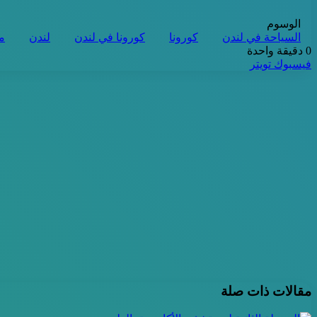
الوسوم
السياحة في لندن
كورونا
كورونا في لندن
لندن
م
0
دقيقة واحدة
طباعة
لينكدإن
مشاركة
بينتيريست
فيسبوك
تويتر
عبر
البريد
مقالات ذات صلة