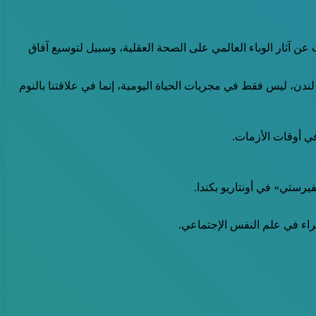
عن آثار الوباء العالمي على الصحة العقلية، وسبيل لتوسيع آفاق
ه إن وباء كوفيد 19 قد أحدث تغييرات كثيرة في حياة سكان لندن، ليس فقط في مجريات الحياة اليومية، إنما في علاقتنا بالنوم
ي أوقات الأزمات.
رستي» في أونتاريو بكندا.
راء في علم النفس الإجتماعي.