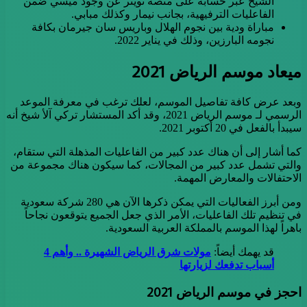
الشيخ عبر حسابه على منصة تويتر عن وجود ميسي ضمن
الفاعليات الترفيهية، بجانب نيمار وكذلك مبابي.
مباراة ودية بين نجوم الهلال وباريس سان جيرمان بكافة
نجومه البارزين، وذلك في يناير 2022.
ميعاد موسم الرياض 2021
وبعد عرض كافة تفاصيل الموسم، لعلك ترغب في معرفة الموعد
الرسمي لـ موسم الرياض 2021، وقد أكد المستشار تركي آلأ شيخ أنه
سيبدأ بالفعل في 20 أكتوبر 2021.
كما أشار إلى أن هناك عدد كبير من الفاعليات المذهلة التي ستقام،
والتي تشمل عدد كبير من المجالات، كما سيكون هناك مجموعة من
الاحتفالات والمعارض المهمة.
ومن أبرز الفعاليات التي يمكن ذكرها الآن هي 280 شركة سعودية
في تنظيم تلك الفاعليات، الأمر الذي جعل الجميع يتوقعون نجاحاً
باهراً لهذا الموسم بالمملكة العربية السعودية.
قد يهمك أيضاً:
مولات شرق الرياض الشهيرة .. وأهم 4
أسباب تدفعك لزيارتها
احجز في موسم الرياض 2021