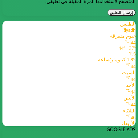
المتصفح لاستخدامها المرة المقبلة في تعليقي.
الطقس
Riyadh
غيوم متفرقة
℃
44
44º - 37º
7%
1.85 كيلومتر/ساعة
℃
44
السبت
℃
44
الأحد
℃
44
الأثنين
℃
44
الثلاثاء
℃
46
الأربعاء
GOOGLE ADS