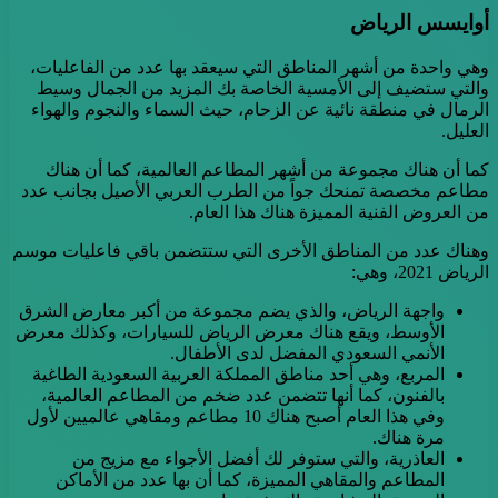
أوايسس الرياض
وهي واحدة من أشهر المناطق التي سيعقد بها عدد من الفاعليات،
والتي ستضيف إلى الأمسية الخاصة بك المزيد من الجمال وسيط
الرمال في منطقة نائية عن الزحام، حيث السماء والنجوم والهواء
العليل.
كما أن هناك مجموعة من أشهر المطاعم العالمية، كما أن هناك
مطاعم مخصصة تمنحك جواً من الطرب العربي الأصيل بجانب عدد
من العروض الفنية المميزة هناك هذا العام.
وهناك عدد من المناطق الأخرى التي ستتضمن باقي فاعليات موسم
الرياض 2021، وهي:
واجهة الرياض، والذي يضم مجموعة من أكبر معارض الشرق
الأوسط، ويقع هناك معرض الرياض للسيارات، وكذلك معرض
الأنمي السعودي المفضل لدى الأطفال.
المربع، وهي أحد مناطق المملكة العربية السعودية الطاغية
بالفنون، كما أنها تتضمن عدد ضخم من المطاعم العالمية،
وفي هذا العام أصبح هناك 10 مطاعم ومقاهي عالميين لأول
مرة هناك.
العاذرية، والتي ستوفر لك أفضل الأجواء مع مزيج من
المطاعم والمقاهي المميزة، كما أن بها عدد من الأماكن