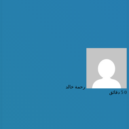
أرسل
بريدا
إلكترونيا
رحمة خالد
0
5 دقائق