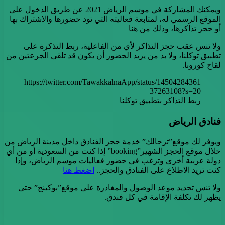
ويمكنك المشاركة في موسم الرياض 2021 عن طريق الدخول على
الموقع الرسمي له، لمتابعة فعاليته التي تود حضورها والاشتراك بها
أو حجز تذاكرها، وذلك من هنا
ولا تنس عقب حجز التذاكر لأي من الفاعلية، ربط التذكرة على
تطبيق توكلنا، ولا بد من يريد الحضور أن يكون قد تلقى الجرعتين من
لقاح كورونا.
https://twitter.com/TawakkalnaApp/status/14504284361
37263108?s=20
ربط التذاكر بتطبيق توكلنا
فنادق الرياض
ويوفر لك موقع”ترحالك” خدمة حجز الفنادق داخل مدينة الرياض من
خلال موقع الحجز الشهير”booking” إذا كنت من السعودية أو من أي
دولة عربية أخرى وترغب في حضور فعاليات موسم الرياض، وإذا
كنت تريد الاطلاع على الفنادق والحجز..
اضغط هنا
ولا تنس تحديد موعد الوصول والمغادرة على موقع”بوكينج” حتى
يظهر لك تكلفة الإقامة في كل فندق.