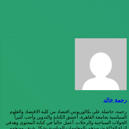
رحمة خالد
رحمة، حاصلة على بكالوريوس اقتصاد من كلية الاقتصاد والعلوم
السياسية بجامعة القاهرة، أعشق الكتابة والتدوين وأحب كثيراً
الجولات السياحية والرحلات. أعمل حالياً في كتابة المحتوى وهدفي
إثراء القرَّاء وتزويدهم بالمعلومات المناسبة بشكل شيق، ومنحهم