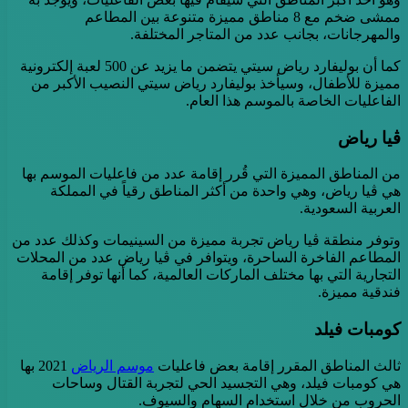
ممشى ضخم مع 8 مناطق مميزة متنوعة بين المطاعم
والمهرجانات، بجانب عدد من المتاجر المختلفة.
كما أن بوليفارد رياض سيتي يتضمن ما يزيد عن 500 لعبة إلكترونية
مميزة للأطفال، وسيأخذ بوليفارد رياض سيتي النصيب الأكبر من
الفاعليات الخاصة بالموسم هذا العام.
ڤيا رياض
من المناطق المميزة التي قُرر إقامة عدد من فاعليات الموسم بها
هي ڤيا رياض، وهي واحدة من أكثر المناطق رقياً في المملكة
العربية السعودية.
وتوفر منطقة ڤيا رياض تجربة مميزة من السينيمات وكذلك عدد من
المطاعم الفاخرة الساحرة، ويتوافر في ڤيا رياض عدد من المحلات
التجارية التي بها مختلف الماركات العالمية، كما أنها توفر إقامة
فندقية مميزة.
كومبات فيلد
ثالث المناطق المقرر إقامة بعض فاعليات
موسم الرياض
2021 بها
هي كومبات فيلد، وهي التجسيد الحي لتجربة القتال وساحات
الحروب من خلال استخدام السهام والسيوف.