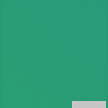
أرسل
بريدا