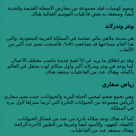
ويضم كومبات فيلد مجموعة من معارض الأسحلة القديمة والجدية
أيضاً، وستعقد به بعض فاعليات الموسم القتالية هناك.
ونتر وندرلاند
هي مدينة ملاهي مائي ضخمة في المملكة العربية السعودية، والتي
هذا العام مساحتها قد تضاعفت 40%، فأصبحت تضم عدد أكبر من
الألعاب.
وقد تم إطلاق ما يزيد عن 59 لعبة جديدة تناسب مختلف الأعمال،
كما يوجد في ونتر وندرلاند أكبر وأول سكاي لوب متنقل في العالم
بأكمله، وهناك عدد من الفاعليات ستعقد هناك.
رياض سفاري
وهي تجمع ضخم لمحبي الحياة البرية والحيوانات، حيث يضم سفاري
الرياض مجموعة من الحيوانات النادرة التي لربما ستراها لأول مرة
في المملكة.
كما أنه هناك يوجد سلالة نادرة من عدد من فصائل الحيوانات،
كالفيلة، الفهود، والأسود أيضاً وغيرها من الطيور الأخرة الرائعة،
وهناك سيعقد عدد من الفاعليات.