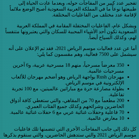
تفجير عدد كبير من المفاجآت حوله، وبعدما عادت الحياة إلى
طبيعتها نوعاً ما في المملكة العربية السعودية أصبح الوضع ملائماً
لإقامة عدد مختلف من الفاعليات المختلفة.
وبشكل عام، الفاعليات المختفلة المقامة في المملكة العربية
السعودية تكون أحد الأشياء المحببة للسكان والتي يعتبرونها متنفساً
لهم، وكذلك السياح أيضاً.
أما عن عدد فعاليات موسم الرياض 2021، فقد تم الإعلان على أنه
سيشمل على 7500 فعالية، وهم مقسمون كما يلي:
350 معرضاً مسرحياً، منهم 18 مسرحية عربية، و6 آخرين
مسرحيات عالمية.
مهرجان Rush بواجهة الرياض وهو أضخم مهرجان للألعاب
الإلكترونية في موسم الرياض.
بطولة مصارعة حرة مع مباراتين عالميتين، مع 100 تجربة
تفاعلية.
200 مطعماً مع 70 من المقاهي، والتي ستغطي كافة أذواق
الحاضرين وشرائحهم وكذلك جميع الفئات العمري.
70 فاعلية وحفلات غنائية عربي مع 6 حفلات غنائية عالمية.
10 معارض عالمية.
كل ذلك إلى جانب المفاجآت الأخرى التي تتضمنها تلك فاعليات
موسم الرياض 2021 والتي ستدهش الحاضرين، والتي سنقوم بذكرها