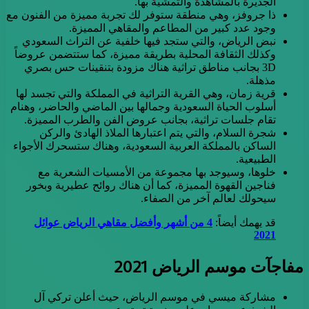
الجديرة بالمشاهدة والتمشية بها.
ذا جروفز، وهي منطقة ستوفر لك تجربة مميزة من الفنون مع
وجود عدد كبير من المطاعم والمقاهي المميزة.
نبض الرياض، والتي ستجد فيها خلفية عن التراث السعودي
وكذلك الثقافة المحلية بطريقة مميزة، كما ستتضمن عروضاً
3D بجانب مناطق تراثية هناك مزودة بتنقينات حس بصري
مذهلة.
قرية زمان، وهي القرية التراثية في المملكة والتي تجسد لها
أسلوب الحياة السعودية وجمالها بين الماضي والحاضر، وهنام
تقام جلسات تراثية، بجانب عروض الفن والطرب المميزة.
شجرة السلام، والتي يتم اعتبارها الملاذ الهادئ والركن
الساكن بالمملكة العربية السعودية، وهناك ستسحرك الأجواء
الطبيعية.
خلوها، وسيوجد بها مجموعة من الأمسيات الشعرية مع
فناجين القهوة المميزة، كما أن هناك روائح عطيرية وبخور
سيحولك لعالم آخر من الصفاء.
قد يهمك أيضاً:
4 من أشهر وأفضل مقاهي الرياض عوائل
2021
مفاجآت موسم الرياض 2021
مشاركة ميسي في موسم الرياض، حيث أعلن تركي آل