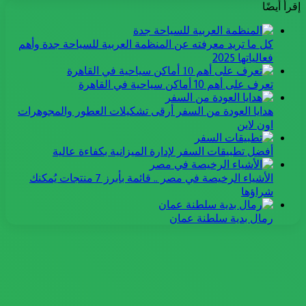
إقرأ أيضًا
كل ما تريد معرفته عن المنظمة العربية للسياحة جدة وأهم
فعالياتها 2025
تعرف على أهم 10 أماكن سياحية في القاهرة
هدايا العودة من السفر أرقى تشكيلات العطور والمجوهرات
اون لاين
أفضل تطبيقات السفر لإدارة الميزانية بكفاءة عالية
الأشياء الرخيصة في مصر .. قائمة بأبرز 7 منتجات يُمكنك
شراؤها
رمال بدية سلطنة عمان