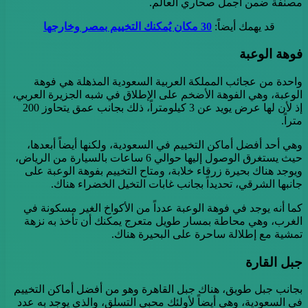
مصنفة ضمن أجمل صحاري العالم.
قد يهمك أيضاً:
30 مكان يُمكنك التخييم بمصر وخارجها
فوهة الوعبة
واحدة من عجائب المملكة العربية السعودية المذهلة هي فوهة
الوعبة، وهي الفوهة الأضخم على الإطلاق في شبه الجزيرة العربي،
إذ لأن لها عرض يويد عن 3 كيلومتراً، ذلك بجانب عمق يتحاوز 200
متراً.
وهي أحد أفضل أماكن التخييم في السعودية، ولكنها أيضاً أبعدها،
حيث يستغرق الوصول إليها حوالي 6 ساعات بالسيارة من الرياض،
ويوجد هناك بحيرة زرقاء خلابة، ومتاح التخييم بفوهة الوعبة على
جانبها الشرقي، تحديداً بجانب غابات التخيل الخضراء هناك.
كما أنه يوجد في فوهة الوعبة عدداً من الأكواخ الغير مسكونة في
الغرب، وهي محاطة بمسار طويل متعرج يمكنك أن تأخذ به نزهة
تمشية مع إطلالة ساحرة على البحيرة هناك.
جبل القارة
بجانب جبل طويق، هناك جبل القاهرة وهو من أفضل أماكن التخييم
في السعودية، وهي أيضاً لأولئك محبي التسلق، والذي يوجد به عدد