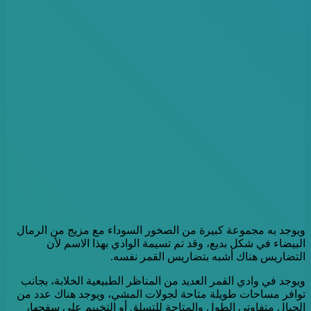
ويوجد به مجموعة كبيرة من الصخور السوداء مع مزيج من الرمال
البيضاء في شكل بديع، وقد تم تسيمة الوادي بهذا الاسم لأن
التضاريس هناك أشبه بتضاريس القمر نفسه.
ويوجد في وادي القمر العديد من المناظر الطبيعية الخلابة، بجانب
توافر مساحات طويلة متاحة لجولات المشي، ويوجد هناك عدد من
الجبال متفاوتى الطول والمتاحة للتسلق أو التخييم على سفحها،