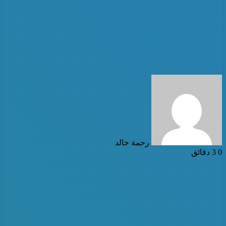
أرسل
بريدا
إلكترونيا
رحمة خالد
0
3 دقائق