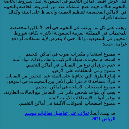
قبل عرض أفضل أماكن التخييم في السعودية إليك السروط الخاصة
بالتخييم هناك، حيث تضع المملكة عدد من الشروط الخاصة بالتخييم
في الأماكن المخصصة لتنظيم العملية والحفاظ على البيئة وكذلك
سلامة الأفراد.
ويجب على كل من يرغب في التخييم في أحد الأماكن المخصصة
للمخيمات في المملكة العربية السعودية الالتزام بكافة شروط
التخييم في السعودية، وذلك حتى لا يتعرض لأية مشكلات أو دفع
غرامة، حيث:
ممنوع استخدام مكبرات صوت في أماكن التخييم.
استخدام مخيمات سهلة التركيب والفك وكذلك مواد آمنة.
عدم حرق أي نوع من النفايات في أماكن التخييم.
ممنوع رمي المخلفات على الأرض.
إتباع الطرق التي تحافظ على البيئة عند التخلص من النفايات.
تترك مسافة 200 متراً على الأقل بين المخيمات في الموقع.
ممنوع اصطحاب الأسلحة في أماكن التخييم.
يجب أن يتواجد شخص قادر على التعامل مع الحالات الطارئة.
توفير أدوات الإسعافات الأولية كاملة.
ممنوع اصطحاب الحيوانات الأليفة في أماكن التخييم.
قد يهمك أيضاً:
تعرَّف على تفاصيل فعاليات موسم
الرياض 2021