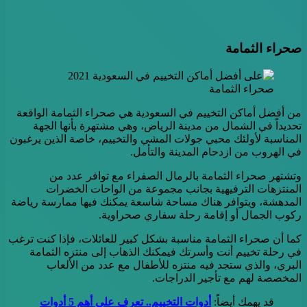
صحراء الثمامة
صحراء الثمامة
من أفضل أماكن التخييم في السعودية هي صحراء الثمامة الواقعة
تحديداً في الشمال من مدينة الرياض، وهي مشتهرة بأنها الجهة
المناسبة لأولئك محبي جولات المشي والتخييم، خاصة الذين يرغبون
في الهروب من ازدحام المدينة والتأمل.
وتشتهر صحراء الثمامة بالرمال الصفراء مع توافر عدد من
المنتزهات الترفيهية بجانب مجموعة من الواحات الخضرات
المدهشة، ويتوافر هناك مساحة شاسعة يمكنك فيها ممارسة رياضة
ركوب الجمال أو إقامة رحلة سفاري صحراوية.
كما أن صحراء الثمامة مناسبة بشكل كبير للعائلات، فإذا كنت ترغب
في رحلة تخييم أنت وأسرتك فيمكنك الذهاب إلى منتزه الثمامة
البري، والذي ستجد فيه منتزه للأطفال مع عدد من الألعاب
المخصصة لهم مع تأجير الدراجات.
قد يهمك أيضاً:
أدوات التخييم.. تعرف على أهم 5 أدوات