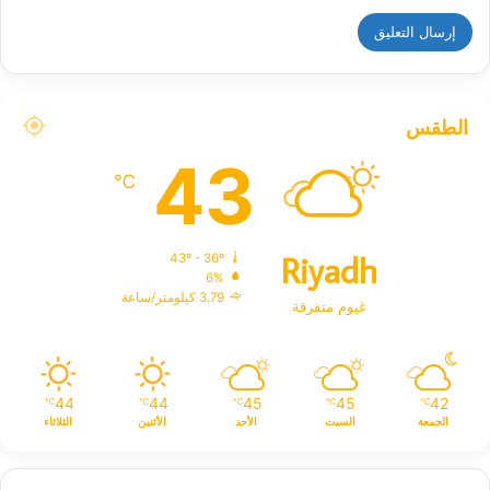
الطقس
43
℃
Riyadh
43º - 36º
6%
3.79 كيلومتر/ساعة
غيوم متفرقة
44
44
45
45
42
℃
℃
℃
℃
℃
الجمعة
السبت
الأحد
الأثنين
الثلاثاء