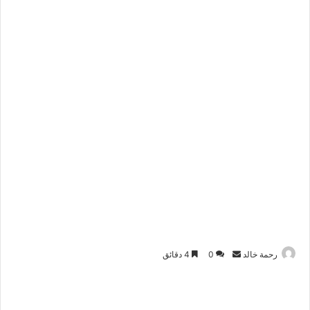
أرسل
رحمة خالد
0
4 دقائق
بريدا
إلكترونيا