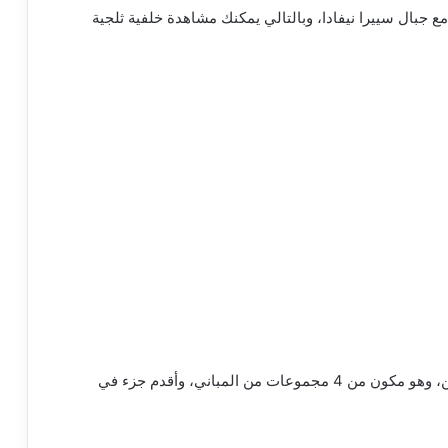
 جبال سييرا نيفادا، وبالتالي يمكنك مشاهدة خلفية ثلجية
كما أن القصر محاط بجدران دفاعية قديمة تشبه الحصن، وهو مكون من 4 مجموعات من المباني، وأقدم جزء في