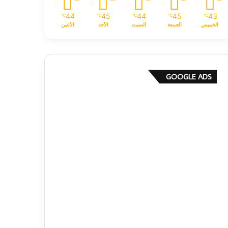
44
45
44
45
43
℃
℃
℃
℃
℃
الخميس
الجمعة
السبت
الأحد
الأثنين
GOOGLE ADS