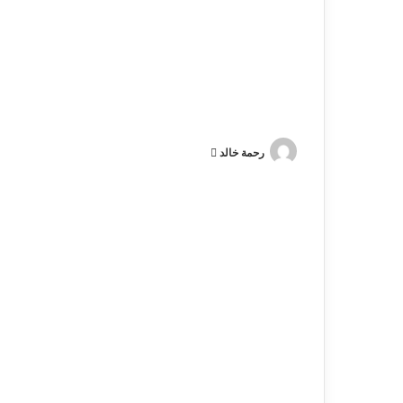
رحمة خالد
أ
ر
س
ل
ب
ر
ي
د
ا
إ
ل
ك