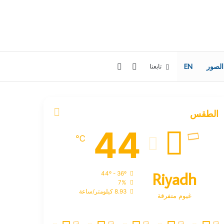
إضافة
بحث
الصور
EN
تابعنا
عمود
عن
الطقس
جانبي
44
℃
Riyadh
44º - 36º
7%
8.93 كيلومتر/ساعة
غيوم متفرقة