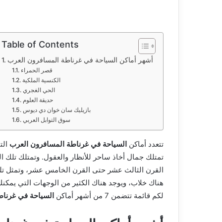
ت
ر
و
ن
Table of Contents
ي
أشهر أماكن ‏السياحة في غرناطة المسافرون العرب
ا
قصر الحمراء
الكنسية الملكية
الحي الغجري
حديقة العلوم
بازيليك سان خوان دي ديوس
سوق التوابل العربي
تتعدد أماكن ‏
السياحة في غرناطة المسافرون العرب
الت
تمتلك جمال أخاذ ساحر للأنظار والعقول. وتمتلك تلك الم
القرن الثالث عشر حتى القرن الخامس عشر، وتمثل تلك 
هناك خلاب، ويوجد هناك الكثير من الوجهات التي يمكنك
لكم قائمة تتضمن 7 من أشهر أماكن ‏
السياحة في غرناط